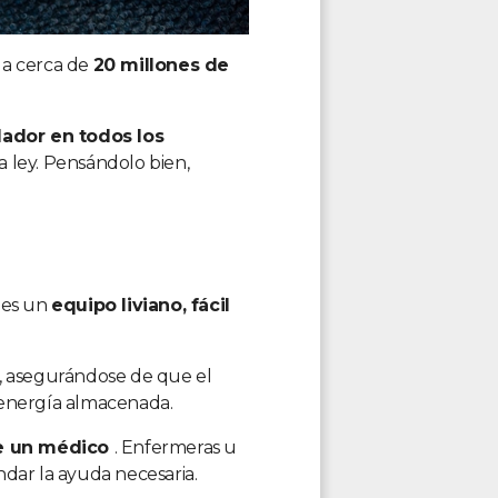
a a cerca de
20 millones de
lador en todos los
a ley. Pensándolo bien,
o es un
equipo liviano, fácil
te, asegurándose de que el
a energía almacenada.
de un médico
. Enfermeras u
ndar la ayuda necesaria.