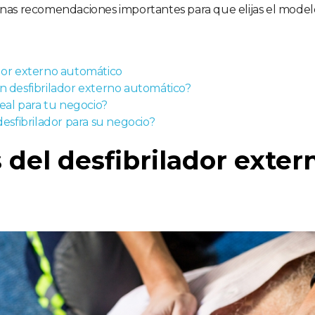
as recomendaciones importantes para que elijas el modelo
ador externo automático
un desfibrilador externo automático?
eal para tu negocio?
sfibrilador para su negocio?
 del desfibrilador exter