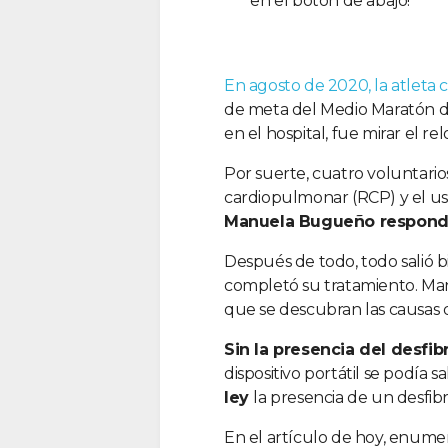
en el botón de abajo!
En agosto de 2020, la atlet
de meta del Medio Maratón de
en el hospital, fue mirar el rel
Por suerte, cuatro voluntario
cardiopulmonar (RCP) y el us
Manuela Bugueño respondió
Después de todo, todo salió b
completó su tratamiento. Ma
que se descubran las causas d
Sin la presencia del desfib
dispositivo portátil se podía 
ley
la presencia de un desfib
En el artículo de hoy, enum