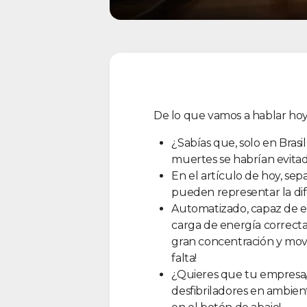
De lo que vamos a hablar hoy
¿Sabías que, solo en Bras
muertes se habrían evitad
En el artículo de hoy, sep
pueden representar la dife
Automatizado, capaz de eva
carga de energía correcta
gran concentración y movi
falta!
¿Quieres que tu empresa/i
desfibriladores en ambien