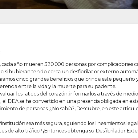
:
il, cada año mueren 320.000 personas por complicaciones c
o si hubieran tenido cerca un desfibrilador externo automá
aramos cinco grandes beneficios que brinda este pequeño y l
rencia entre la vida y la muerte para su paciente.
luar los latidos del corazón, informarlos a través de medio
, el DEA se ha convertido en una presencia obligada en est
miento de personas. ¿No sabía? ¡Descubre, en este artículo
nstitución sea más segura, siguiendo los lineamientos lega
tes de alto tráfico? ¡Entonces obtenga su Desfibrilador Ext