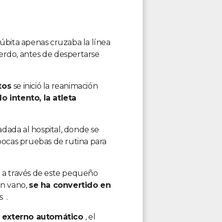
súbita apenas cruzaba la línea
erdo, antes de despertarse
tos
se inició la reanimación
o intento, la atleta
adada al hospital, donde se
ocas pruebas de rutina para
o a través de este pequeño
en vano,
se ha convertido en
s .
or externo automático
, el