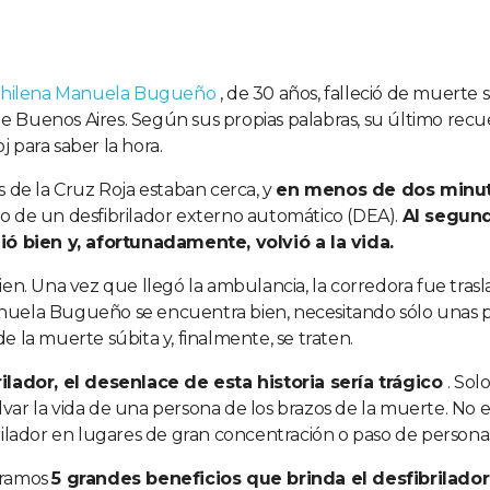
a chilena Manuela Bugueño
, de 30 años,
falleció de muerte 
 Buenos Aires. Según sus propias palabras, su último recu
oj para saber la hora.
s de la Cruz Roja estaban cerca, y
en menos de dos minu
o de un desfibrilador externo automático (DEA).
Al segund
 bien y, afortunadamente, volvió a la vida.
ien. Una vez que llegó la ambulancia, la corredora fue trasl
nuela Bugueño se encuentra bien, necesitando sólo unas p
e la muerte súbita y, finalmente, se traten.
rilador, el desenlace de esta historia sería trágico
. Sol
salvar la vida de una persona de los brazos de la muerte. No 
rilador en lugares de gran concentración o paso de persona
eramos
5 grandes beneficios que brinda el desfibrilad