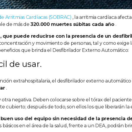
de Arritmias Cardíacas (SOBRAC)
,
la arritmia cardíaca afect
ble de más de
320.000 muertes súbitas cada año
.
, que puede reducirse con la presencia de un desfibri
concentración y movimiento de personas, tal y como exige l
neficios que brinda el Desfibrilador Externo Automático:
cil de usar.
ención extrahospitalaria, el desfibrilador externo automátic
rar
.
 y otra negativa. Deben colocarse sobre el tórax del pacien
cubierto; después de todo, son ellos los que liberarán l
l buen uso del equipo sin necesidad de la presencia 
 básicos en el área de la salud, frente a un DEA, podrán bri