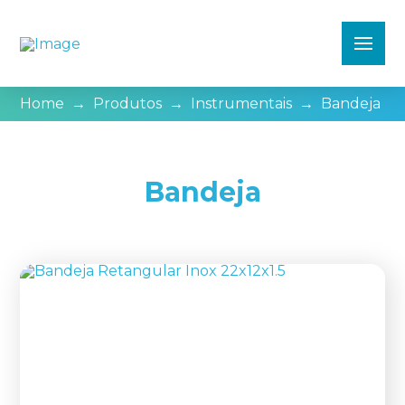
Home
→
Produtos
→
Instrumentais
→
Bandeja
Bandeja