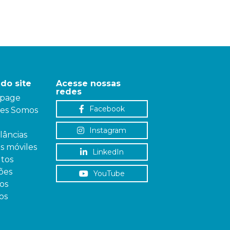
do site
Acesse nossas
redes
page
Facebook
es Somos
Instagram
âncias
as móviles
LinkedIn
tos
ões
YouTube
os
os