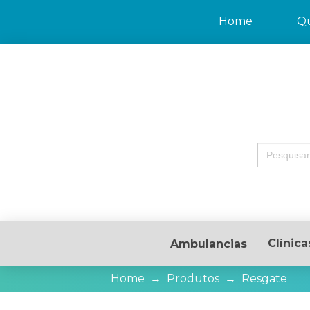
Home
Q
Search
for:
Clínica
Ambulancias
Home
→
Produtos
→
Resgate