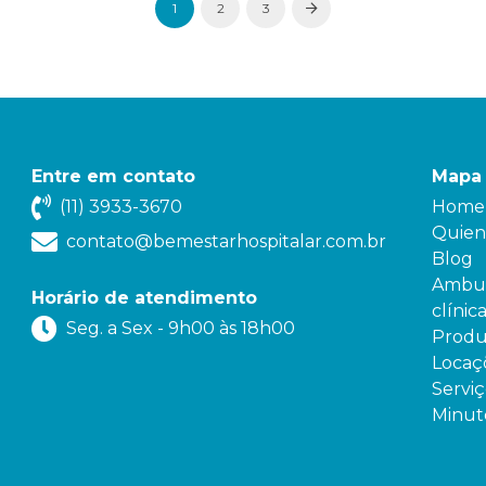
1
2
3
Next
Entre em contato
Mapa 
(11) 3933-3670
Home
Quien
contato@bemestarhospitalar.com.br
Blog
Ambul
Horário de atendimento
clínic
Seg. a Sex - 9h00 às 18h00
Produ
Locaç
Serviç
Minut