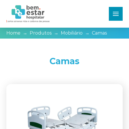
Home
→
Produtos
→
Mobiliário
→
Camas
Camas