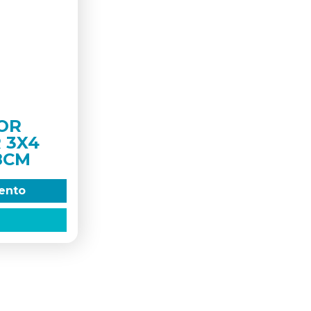
OR
 3X4
8CM
mento
o