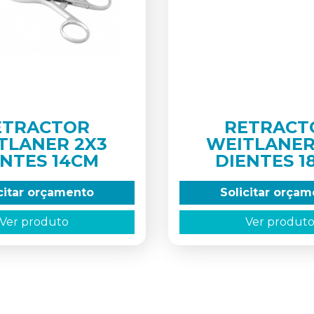
ETRACTOR
RETRACT
TLANER 2X3
WEITLANER
ENTES 14CM
DIENTES 1
citar orçamento
Solicitar orça
Ver produto
Ver produt