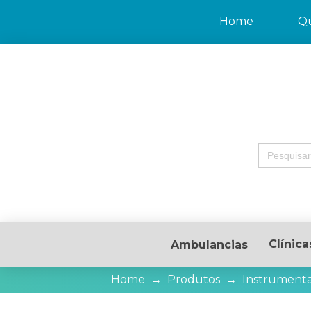
Home
Q
Search
for:
Clínica
Ambulancias
Home
→
Produtos
→
Instrumenta