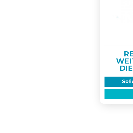
R
WEI
DI
Soli