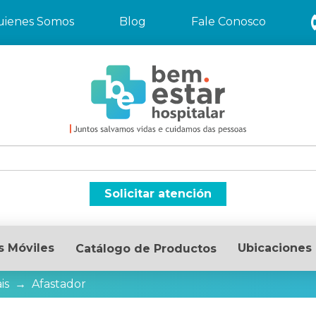
uienes Somos
Blog
Fale Conosco
Solicitar atención
s Móviles
Ubicaciones
Catálogo de Productos
is
→
Afastador