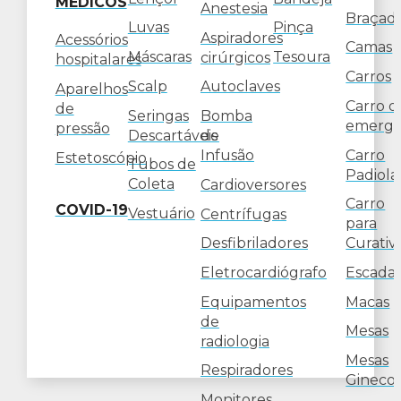
MÉDICOS
Anestesia
Braçade
Luvas
Pinça
Aspiradores
Acessórios
Camas
Máscaras
Tesoura
cirúrgicos
hospitalares
Carros
Scalp
Autoclaves
Aparelhos
Carro d
de
Seringas
Bomba
emergê
pressão
Descartáveis
de
Carro
Infusão
Estetoscópio
Tubos de
Padiola
Coleta
Cardioversores
Carro
COVID-19
Vestuário
Centrífugas
para
Desfibriladores
Curativ
Eletrocardiógrafo
Escada
Equipamentos
Macas
de
Mesas
radiologia
Mesas
Respiradores
Ginecol
Monitores