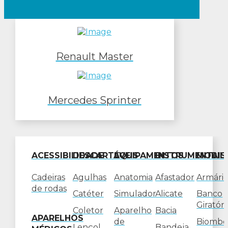
Renault Master
Mercedes Sprinter
ACESSIBILIDADE
DESCARTÁVEIS
EQUIPAMENTOS
INSTRUMENTAIS
MOBIL
Cadeiras
Agulhas
Anatomia
Afastador
Armário
de rodas
Catéter
Simulador
Alicate
Banco
Giratóri
Coletor
Aparelho
Bacia
APARELHOS
de
Biombo
Lençol
Bandeja