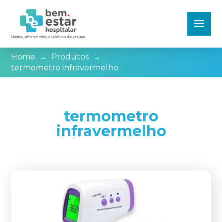
Home
→
Produtos
→
termometro infravermelho
termometro
infravermelho