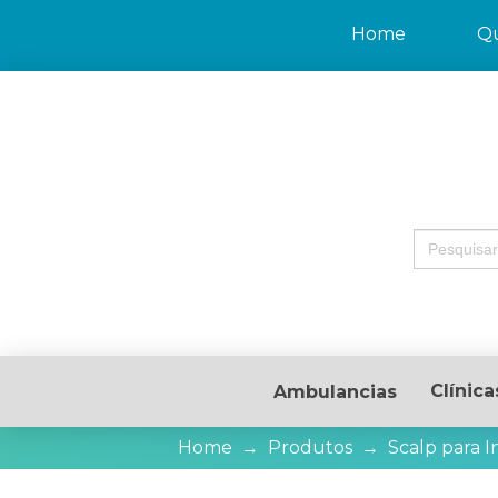
Home
Q
Search
for:
Clínica
Ambulancias
Home
→
Produtos
→
Scalp para I