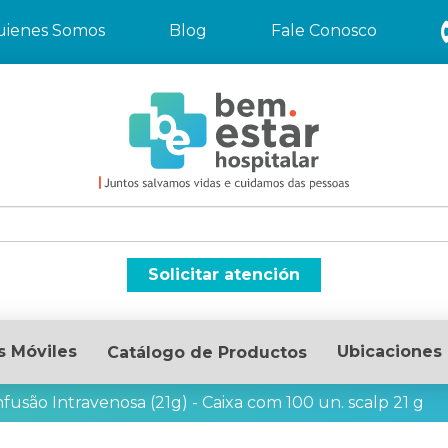
uienes Somos
Blog
Fale Conosco
Solicitar atención
s Móviles
Ubicaciones
Catálogo de Productos
nfusão Intravenosa (21g) - Caixa com 100 un. scalp 21 g