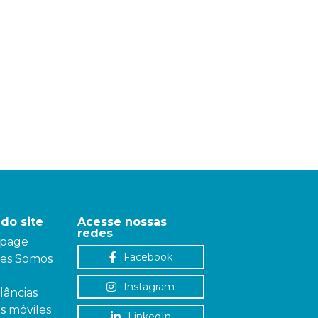
do site
Acesse nossas
redes
page
Facebook
es Somos
Instagram
âncias
as móviles
LinkedIn