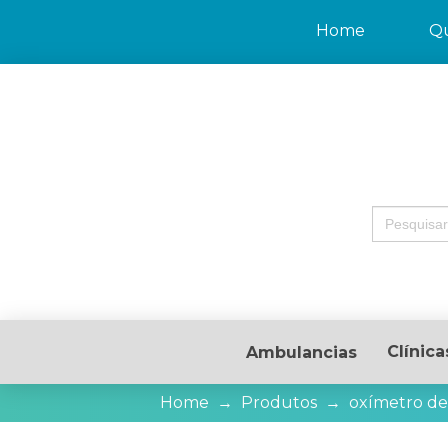
Home
Q
Search
for:
Clínica
Ambulancias
Home
→
Produtos
→
oxímetro de