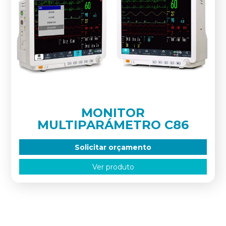
MONITOR
MULTIPARÁMETRO C86
Solicitar orçamento
Ver produto