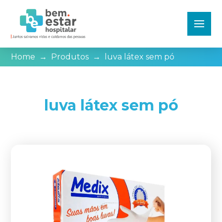
Home
→
Produtos
→
luva látex sem pó
luva látex sem pó