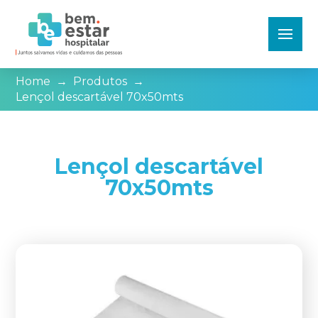
Home
→
Produtos
→
Lençol descartável 70x50mts
Lençol descartável
70x50mts