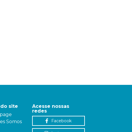
do site
Acesse nossas
redes
page
Facebook
es Somos