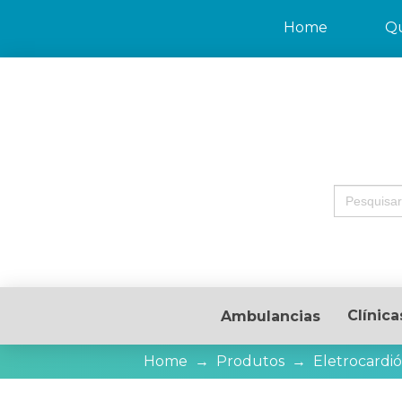
Home
Q
Search
for:
Clínica
Ambulancias
Home
→
Produtos
→
Eletrocardi