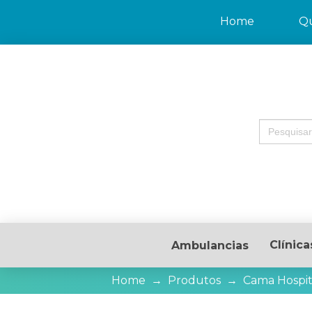
Home
Q
Search
for:
Clínica
Ambulancias
Home
→
Produtos
→
Cama Hospit