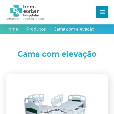
Home
→
Produtos
→
Cama com elevação
Cama com elevação