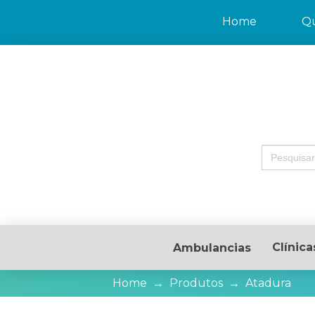
Home
Q
Search
for:
Clínica
Ambulancias
Home
→
Produtos
→
Atadura