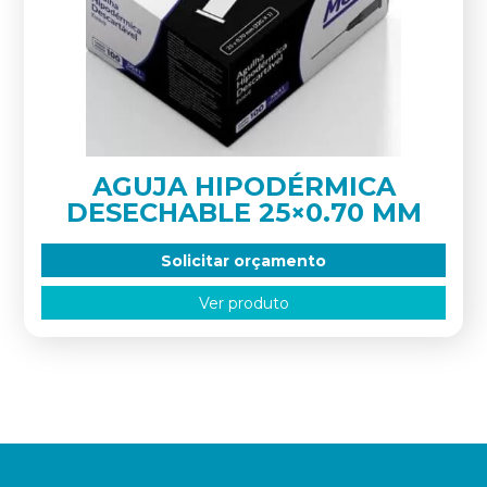
AGUJA HIPODÉRMICA
DESECHABLE 25×0.70 MM
Solicitar orçamento
Ver produto